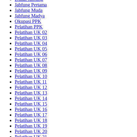
Jabfung Pertama
Jabfung Muda
Jabfung Madya
Okupasi PPK
Pelatihan PPK
Pelatihan UK 02
Pelatihan UK 03
Pelatihan UK 04
Pelatihan UK 05
Pelatihan UK 06
Pelatihan UK 07
Pelatihan UK 08
Pelatihan UK 09
Pelatihan UK 10
Pelatihan UK 11
Pelatihan UK 12
Pelatihan UK 13
Pelatihan UK 14
Pelatihan UK 15
Pelatihan UK 16
Pelatihan UK 17
Pelatihan UK 18
Pelatihan UK 19
Pelatihan UK 20
Pelatihan UK 21