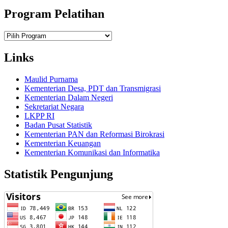
Program Pelatihan
Links
Maulid Purnama
Kementerian Desa, PDT dan Transmigrasi
Kementerian Dalam Negeri
Sekretariat Negara
LKPP RI
Badan Pusat Statistik
Kementerian PAN dan Reformasi Birokrasi
Kementerian Keuangan
Kementerian Komunikasi dan Informatika
Statistik Pengunjung