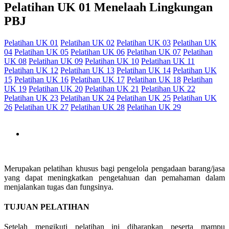
Pelatihan UK 01 Menelaah Lingkungan
PBJ
Pelatihan UK 01
Pelatihan UK 02
Pelatihan UK 03
Pelatihan UK
04
Pelatihan UK 05
Pelatihan UK 06
Pelatihan UK 07
Pelatihan
UK 08
Pelatihan UK 09
Pelatihan UK 10
Pelatihan UK 11
Pelatihan UK 12
Pelatihan UK 13
Pelatihan UK 14
Pelatihan UK
15
Pelatihan UK 16
Pelatihan UK 17
Pelatihan UK 18
Pelatihan
UK 19
Pelatihan UK 20
Pelatihan UK 21
Pelatihan UK 22
Pelatihan UK 23
Pelatihan UK 24
Pelatihan UK 25
Pelatihan UK
26
Pelatihan UK 27
Pelatihan UK 28
Pelatihan UK 29
Merupakan pelatihan khusus bagi pengelola pengadaan barang/jasa
yang dapat meningkatkan pengetahuan dan pemahaman dalam
menjalankan tugas dan fungsinya.
TUJUAN PELATIHAN
Setelah mengikuti pelatihan ini diharapkan peserta mampu