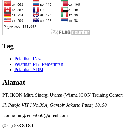
Tag
Pelatihan Desa
Pelatihan PBJ Pemerintah
Pelatihan SDM
Alamat
PT. IKON Mitra Sinergi Utama (Wisma ICON Training Center)
Jl. Petojo VIY I No.30A, Gambir-Jakarta Pusat, 10150
icontrainingcenter666@gmail.com
(021) 633 80 80