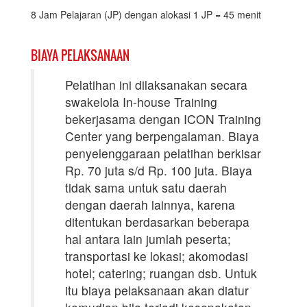
8 Jam Pelajaran (JP) dengan alokasi 1 JP = 45 menit
BIAYA PELAKSANAAN
Pelatihan ini dilaksanakan secara
swakelola In-house Training
bekerjasama dengan ICON Training
Center yang berpengalaman. Biaya
penyelenggaraan pelatihan berkisar
Rp. 70 juta s/d Rp. 100 juta. Biaya
tidak sama untuk satu daerah
dengan daerah lainnya, karena
ditentukan berdasarkan beberapa
hal antara lain jumlah peserta;
transportasi ke lokasi; akomodasi
hotel; catering; ruangan dsb. Untuk
itu biaya pelaksanaan akan diatur