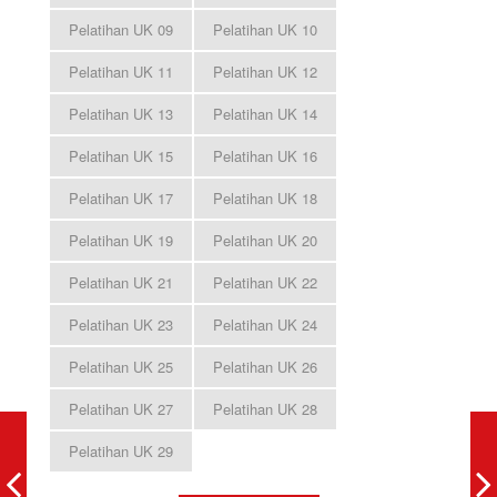
Pelatihan UK 09
Pelatihan UK 10
Pelatihan UK 11
Pelatihan UK 12
Pelatihan UK 13
Pelatihan UK 14
Pelatihan UK 15
Pelatihan UK 16
Pelatihan UK 17
Pelatihan UK 18
Pelatihan UK 19
Pelatihan UK 20
Pelatihan UK 21
Pelatihan UK 22
Pelatihan UK 23
Pelatihan UK 24
Pelatihan UK 25
Pelatihan UK 26
Pelatihan UK 27
Pelatihan UK 28
Pelatihan UK 29