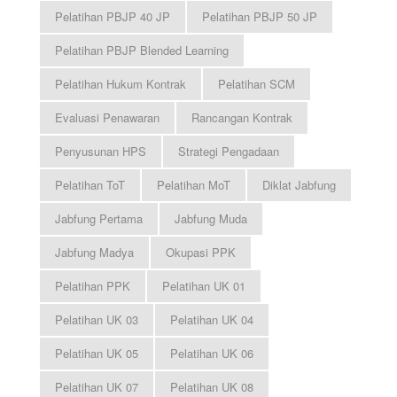
Pelatihan PBJP 40 JP
Pelatihan PBJP 50 JP
Pelatihan PBJP Blended Learning
Pelatihan Hukum Kontrak
Pelatihan SCM
Evaluasi Penawaran
Rancangan Kontrak
Penyusunan HPS
Strategi Pengadaan
Pelatihan ToT
Pelatihan MoT
Diklat Jabfung
Jabfung Pertama
Jabfung Muda
Jabfung Madya
Okupasi PPK
Pelatihan PPK
Pelatihan UK 01
Pelatihan UK 03
Pelatihan UK 04
Pelatihan UK 05
Pelatihan UK 06
Pelatihan UK 07
Pelatihan UK 08