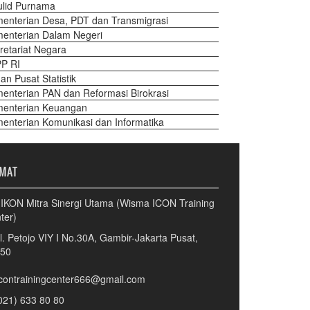
lid Purnama
enterian Desa, PDT dan Transmigrasi
enterian Dalam Negeri
retariat Negara
P RI
an Pusat Statistik
enterian PAN dan Reformasi Birokrasi
enterian Keuangan
enterian Komunikasi dan Informatika
AMAT
 IKON Mitra Sinergi Utama (Wisma ICON Training
ter)
l. Petojo VIY I No.30A, Gambir-Jakarta Pusat,
50
contrainingcenter666@gmail.com
021) 633 80 80