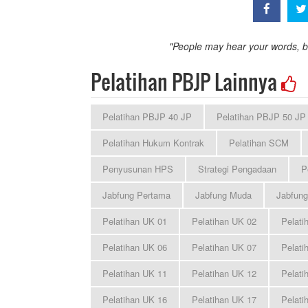
"People may hear your words, bu
Pelatihan PBJP Lainnya
Pelatihan PBJP 40 JP
Pelatihan PBJP 50 JP
Pelatihan Hukum Kontrak
Pelatihan SCM
Penyusunan HPS
Strategi Pengadaan
P
Jabfung Pertama
Jabfung Muda
Jabfun
Pelatihan UK 01
Pelatihan UK 02
Pelati
Pelatihan UK 06
Pelatihan UK 07
Pelati
Pelatihan UK 11
Pelatihan UK 12
Pelati
Pelatihan UK 16
Pelatihan UK 17
Pelati