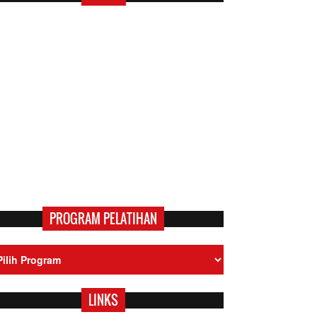
PROGRAM PELATIHAN
LINKS