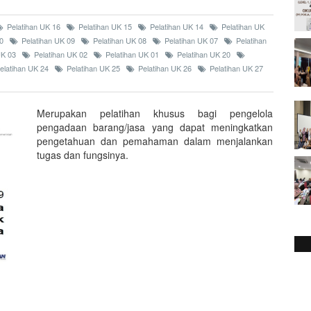
Pelatihan UK 16
Pelatihan UK 15
Pelatihan UK 14
Pelatihan UK
0
Pelatihan UK 09
Pelatihan UK 08
Pelatihan UK 07
Pelatihan
UK 03
Pelatihan UK 02
Pelatihan UK 01
Pelatihan UK 20
elatihan UK 24
Pelatihan UK 25
Pelatihan UK 26
Pelatihan UK 27
Merupakan pelatihan khusus bagi pengelola
pengadaan barang/jasa yang dapat meningkatkan
pengetahuan dan pemahaman dalam menjalankan
tugas dan fungsinya.