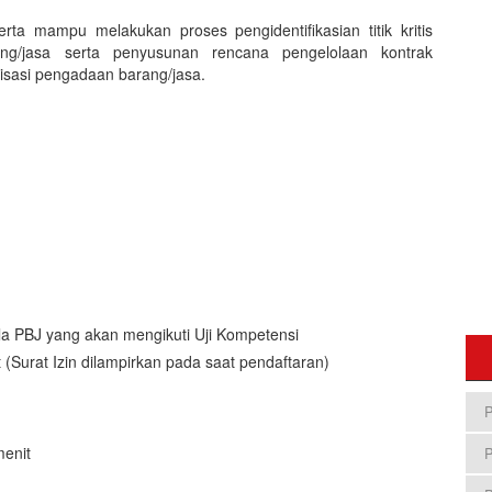
erta mampu melakukan proses pengidentifikasian titik kritis
ng/jasa serta penyusunan rencana pengelolaan kontrak
nisasi pengadaan barang/jasa.
la PBJ yang akan mengikuti Uji Kompetensi
 (Surat Izin dilampirkan pada saat pendaftaran)
menit